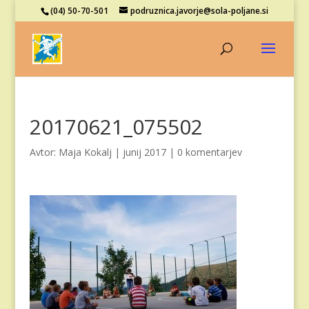
(04) 50-70-501
podruznica.javorje@sola-poljane.si
20170621_075502
Avtor:
Maja Kokalj
|
junij 2017
|
0 komentarjev