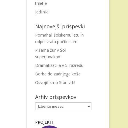
triletje
Jedilniki
Najnovejši prispevki
Pomahali šolskemu letu in
odprli vrata počitnicam
Pižama žur v Šoli
superjunakov
Dramatizacija v 5. razredu
Borba do zadnjega koša
Osvojili smo Stari vrh!
Arhiv prispevkov
Arhiv
prispevkov
PROJEKTI