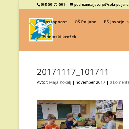
(04) 50-70-501
podruznica.javorje@sola-poljane.
Dostopnost
OŠ Poljane
PŠ Javorje
Planinski krožek
20171117_101711
Avtor:
Maja Kokalj
|
november 2017
|
0 komenta