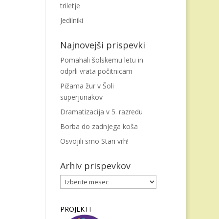
triletje
Jedilniki
Najnovejši prispevki
Pomahali šolskemu letu in
odprli vrata počitnicam
Pižama žur v Šoli
superjunakov
Dramatizacija v 5. razredu
Borba do zadnjega koša
Osvojili smo Stari vrh!
Arhiv prispevkov
Arhiv
prispevkov
PROJEKTI