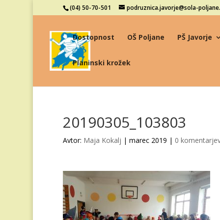
(04) 50-70-501
podruznica.javorje@sola-poljane.
Dostopnost
OŠ Poljane
PŠ Javorje
Planinski krožek
20190305_103803
Avtor:
Maja Kokalj
|
marec 2019
|
0 komentarje