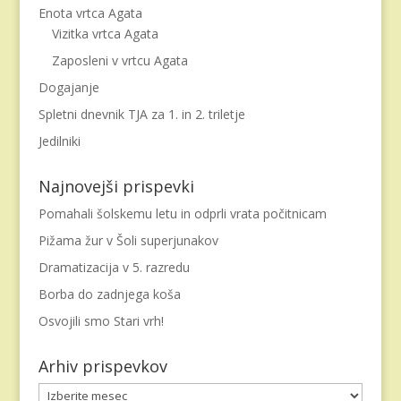
Enota vrtca Agata
Vizitka vrtca Agata
Zaposleni v vrtcu Agata
Dogajanje
Spletni dnevnik TJA za 1. in 2. triletje
Jedilniki
Najnovejši prispevki
Pomahali šolskemu letu in odprli vrata počitnicam
Pižama žur v Šoli superjunakov
Dramatizacija v 5. razredu
Borba do zadnjega koša
Osvojili smo Stari vrh!
Arhiv prispevkov
Arhiv