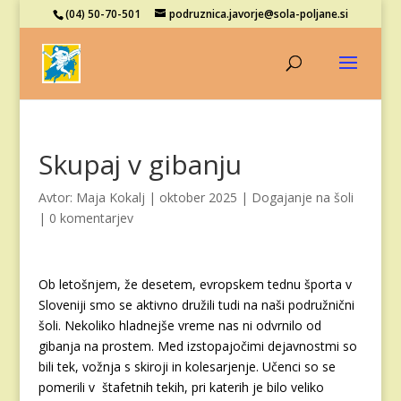
(04) 50-70-501
podruznica.javorje@sola-poljane.si
Skupaj v gibanju
Avtor:
Maja Kokalj
|
oktober 2025
|
Dogajanje na šoli
|
0 komentarjev
Ob letošnjem, že desetem, evropskem tednu športa v
Sloveniji smo se aktivno družili tudi na naši podružnični
šoli. Nekoliko hladnejše vreme nas ni odvrnilo od
gibanja na prostem. Med izstopajočimi dejavnostmi so
bili tek, vožnja s skiroji in kolesarjenje. Učenci so se
pomerili v štafetnih tekih, pri katerih je bilo veliko